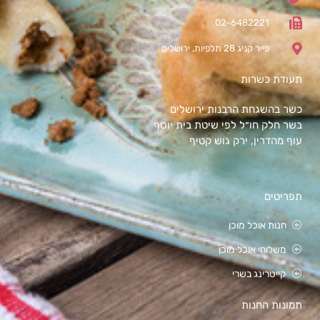
02-6482221
פייר קניג 28 תלפיות, ירושלים
תעודת כשרות
כשר בהשגחת הרבנות ירושלים
בשר חלק חו״ל לפי שיטת בית יוסף
עוף מהדרין, ירק גוש קטיף
תפריטים
חנות אוכל מוכן
משלוחי אוכל מוכן
קייטרינג בשרי
תמונות החנות