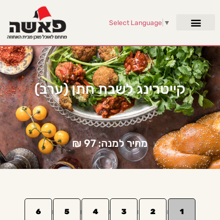
Select Language
▼
קייטרינג לשבת חתן (ערב)
מחיר למנה: 97 ₪
6
5
4
3
2
1