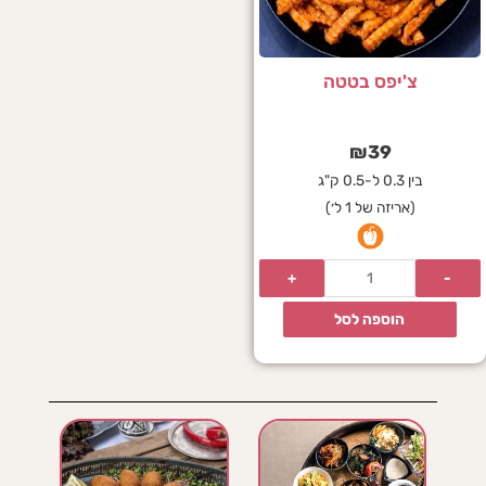
צ'יפס בטטה
₪
39
בין 0.3 ל-0.5 ק"ג
(אריזה של 1 ל׳)
הוספה לסל