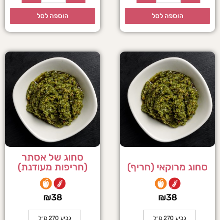
הוספה לסל
הוספה לסל
סחוג של אסתר
סחוג מרוקאי (חריף)
(חריפות מעודנת)
₪
38
₪
38
גביע 270 מ״ל
גביע 270 מ״ל