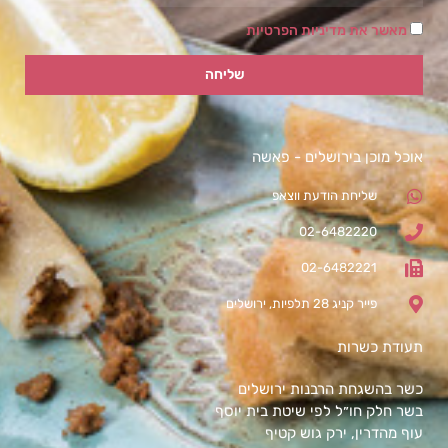
מאשר את מדיניות הפרטיות
שליחה
אוכל מוכן בירושלים - פאשה
שליחת הודעת ווצאפ
02-6482220
02-6482221
פייר קניג 28 תלפיות, ירושלים
תעודת כשרות
כשר בהשגחת הרבנות ירושלים
בשר חלק חו״ל לפי שיטת בית יוסף
עוף מהדרין, ירק גוש קטיף