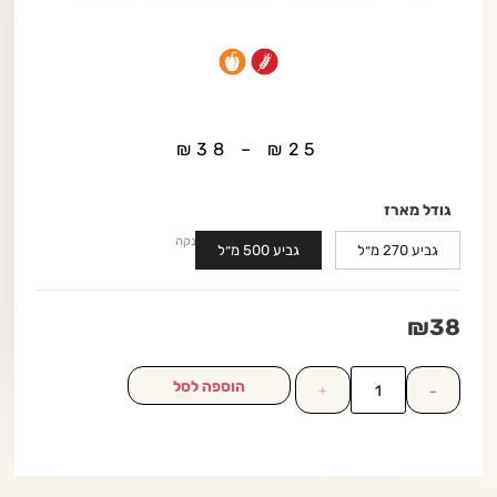
₪
38
–
₪
25
גודל מארז
נקה
גביע 270 מ״ל
גביע 500 מ״ל
₪
38
הוספה לסל