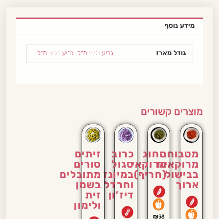
מידע נוסף
גודל מארז
גביע 270 מ״ל
,
גביע 500 מ״ל
מוצרים קשורים
מטבוחה
סחוג
כרוב
זיתים
מרוקאית
מרוקאי
סגול
סורים
בבישול
(חריף)
במיונז
מתובלים
ארוך
וחרדל
בשמן
דיז‘ון
זית
ולימון
₪
38