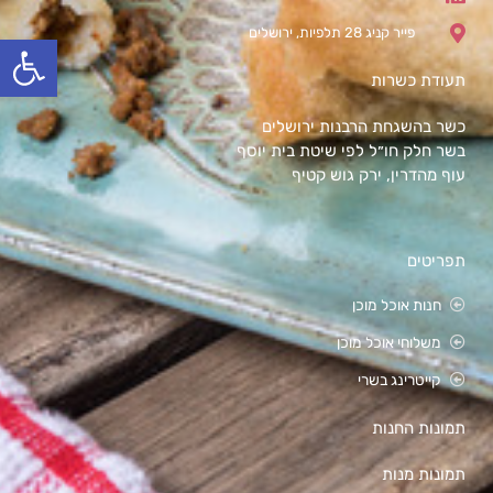
פייר קניג 28 תלפיות, ירושלים
olbar
תעודת כשרות
כשר בהשגחת הרבנות ירושלים
בשר חלק חו״ל לפי שיטת בית יוסף
עוף מהדרין, ירק גוש קטיף
תפריטים
חנות אוכל מוכן
משלוחי אוכל מוכן
קייטרינג בשרי
תמונות החנות
תמונות מנות