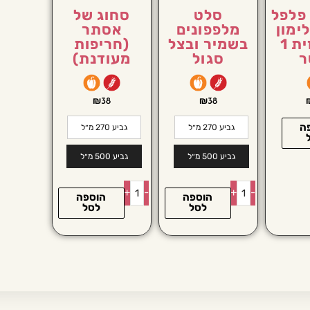
פלפל
סלט
סחוג של
ימון
מלפפונים
אסתר
ושמן זית 1
בשמיר ובצל
(חריפות
ר
סגול
מעודנת)
₪
38
₪
38
ה
גביע 270 מ״ל
גביע 270 מ״ל
גביע 500 מ״ל
גביע 500 מ״ל
+
-
+
-
הוספה
הוספה
לסל
לסל