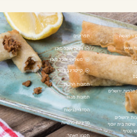
ם - פאשה
תפריטים
 ווצאפ
חנות אוכל מוכן
משלוחי אוכל מוכן
02
קייטרינג בשרי
0
תמונות החנות
תמונות מנות
הסדרי נגישות
ת ירושלים
מדיניות פרטיות
שיטת בית יוסף
ש קטיף
תקנון האתר