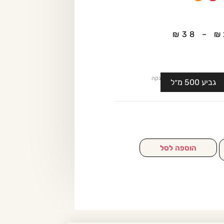
₪
38
–
₪
נקה
גביע 500 מ״ל
הוספה לסל