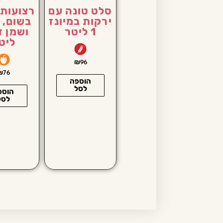
סלט טונה עם
רצועות 
ירקות במיונז
בשום, ל
1 ליטר
ליט
₪
96
₪
76
הוספה
לסל
הוספ
לסל