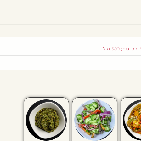
,
גביע 500 מ״ל