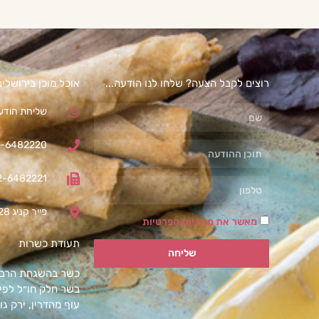
רוצים לקבל הצעה? שלחו לנו הודעה...
אוכל מוכן בירושלי
שליחת הודעת
-6482220
2-6482221
פייר קניג 28 תלפיות, ירושלים
מאשר את מדיניות הפרטיות
תעודת כשרות
שליחה
כשר בהשגחת הרבנו
בשר חלק חו״ל לפי 
עוף מהדרין, ירק גו