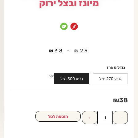
מיונז ובצל ירוק
₪
38
–
₪
25
גודל מארז
נקה
גביע 270 מ״ל
גביע 500 מ״ל
₪
38
הוספה לסל