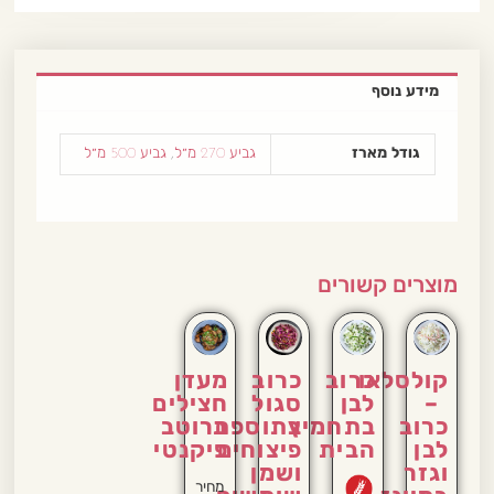
מידע נוסף
גודל מארז
גביע 270 מ״ל
,
גביע 500 מ״ל
מוצרים קשורים
קולסלאו
כרוב
כרוב
מעדן
–
לבן
סגול
חצילים
כרוב
בתחמיץ
בתוספת
ברוטב
לבן
הבית
פיצוחים
פיקנטי
וגזר
ושמן
מחיר