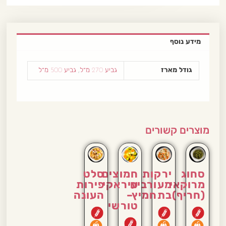
מידע נוסף
גודל מארז
גביע 270 מ״ל
,
גביע 500 מ״ל
מוצרים קשורים
סחוג
ירקות
חמוצים
סלט
מרוקאי
מעורבים
עיראקי
פירות
(חריף)
בתחמיץ
–
העונה
טורשי