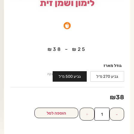
לימון ושמן זית
₪
38
–
₪
25
גודל מארז
נקה
גביע 270 מ״ל
גביע 500 מ״ל
₪
38
הוספה לסל