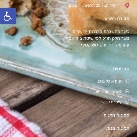
פייר קניג 28 תלפיות, ירושלים
olbar
תעודת כשרות
כשר בהשגחת הרבנות ירושלים
בשר חלק חו״ל לפי שיטת בית יוסף
עוף מהדרין, ירק גוש קטיף
תפריטים
חנות אוכל מוכן
משלוחי אוכל מוכן
קייטרינג בשרי
תמונות החנות
תמונות מנות