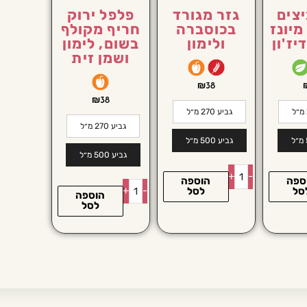
צים
גזר מגורד
פלפל ירוק
מיונז
בכוסברה
חריף מקולף
יז'ון
ולימון
בשום, לימון
ושמן זית
₪
38
₪
38
גביע 270 מ״ל
גביע 270 מ״ל
גביע 500 מ״ל
גביע 500 מ״ל
+
-
ספה
הוספה
+
-
סל
לסל
הוספה
לסל