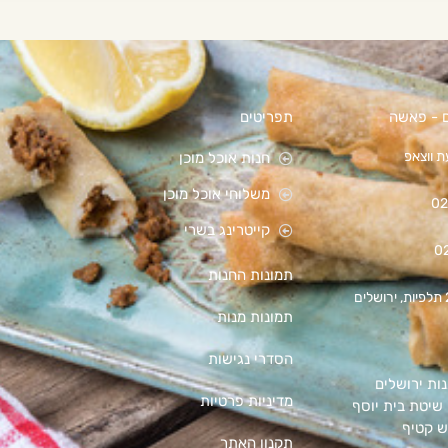
ם - פאשה
תפריטים
 ווצאפ
חנות אוכל מוכן
משלוחי אוכל מוכן
02
קייטרינג בשרי
0
תמונות החנות
תמונות מנות
הסדרי נגישות
ת ירושלים
מדיניות פרטיות
שיטת בית יוסף
ש קטיף
תקנון האתר