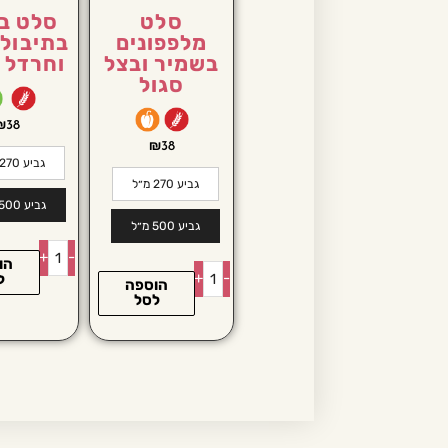
סלט
סלט בי
מלפפונים
בתיבול 
בשמיר ובצל
וחרדל ד
סגול
₪
38
₪
38
גביע 270 מ״ל
גביע 270 מ״ל
גביע 500 מ״ל
גביע 500 מ״ל
+
-
הו
+
-
ל
הוספה
לסל