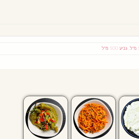
,
גביע 500 מ״ל