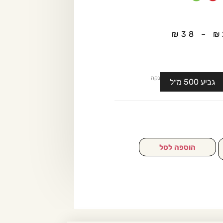
₪
38
–
₪
נקה
גביע 500 מ״ל
הוספה לסל