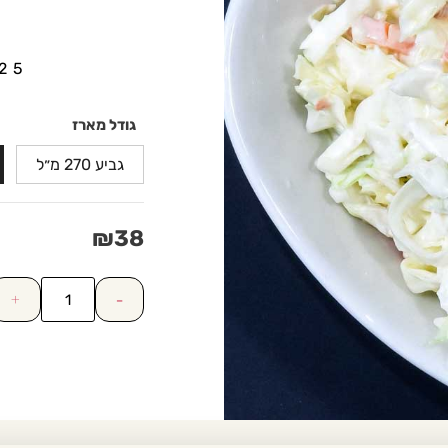
25
גודל מארז
גביע 270 מ״ל
₪
38