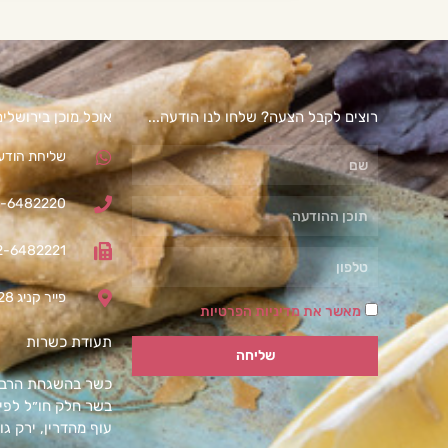
רוצים לקבל הצעה? שלחו לנו הודעה...
אוכל מוכן בירושלי
שליחת הודעת
-6482220
2-6482221
פייר קניג 28 תלפיות, ירושלים
מאשר את מדיניות הפרטיות
תעודת כשרות
שליחה
כשר בהשגחת הרבנו
בשר חלק חו״ל לפי 
עוף מהדרין, ירק גו